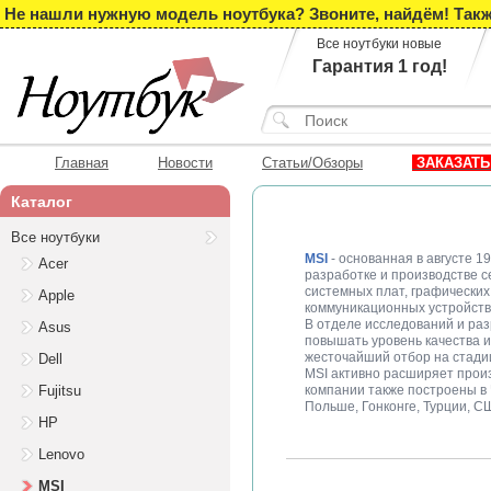
Не нашли нужную модель ноутбука? Звоните, найдём! Такж
Все ноутбуки новые
Гарантия 1 год!
Главная
Новости
Статьи/Обзоры
ЗАКАЗАТЬ
Каталог
Все ноутбуки
MSI
- основанная в августе 19
Acer
разработке и производстве с
системных плат, графических
Apple
коммуникационных устройств 
В отделе исследований и ра
Asus
повышать уровень качества 
жесточайший отбор на стадии
Dell
MSI активно расширяет прои
Fujitsu
компании также построены в 
Польше, Гонконге, Турции, С
HP
Lenovo
MSI