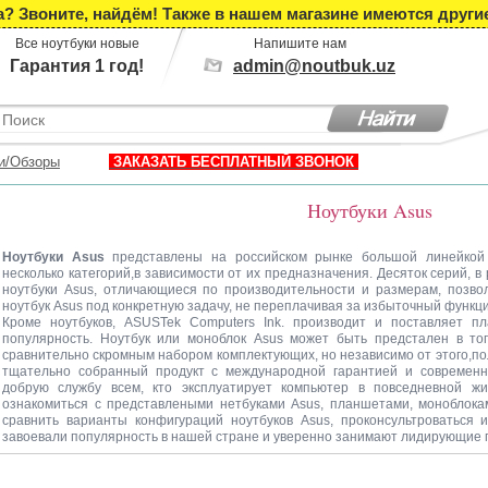
 Звоните, найдём! Также в нашем магазине имеются други
Все ноутбуки новые
Напишите нам
Гарантия 1 год!
admin@noutbuk.uz
и/Обзоры
ЗАКАЗАТЬ БЕСПЛАТНЫЙ ЗВОНОК
Ноутбуки Asus
Ноутбуки Asus
представлены на российском рынке большой линейкой 
несколько категорий,в зависимости от их предназначения. Десяток серий, в
ноутбуки Аsus, отличающиеся по производительности и размерам, позво
ноутбук Asus под конкретную задачу, не переплачивая за избыточный функц
Кроме ноутбуков, ASUSTek Computers Ink. производит и поставляет 
популярность. Ноутбук или моноблок Asus может быть предстален в то
сравнительно скромным набором комплектующих, но независимо от этого,по
тщательно собранный продукт с международной гарантией и современн
добрую службу всем, кто эксплуатирует компьютер в повседневной ж
ознакомиться с представлеными нетбуками Asus, планшетами, моноблокам
сравнить варианты конфигураций ноутбуков Asus, проконсультроваться и
завоевали популярность в нашей стране и уверенно занимают лидирующие 