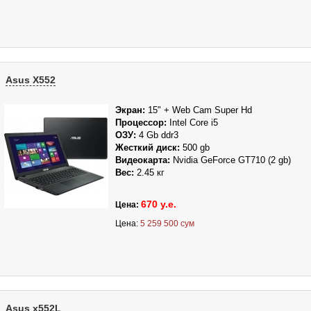
Asus X552
Экран:
15" + Web Cam Super Hd
Процессор:
Intel Core i5
ОЗУ:
4
Gb ddr3
Жесткий диск:
500
gb
Видеокарта:
Nvidia GeForce GT710 (2 gb)
Вес:
2.45 кг
670 у.е.
Цена:
Цена:
5 259 500 сум
Asus x552L