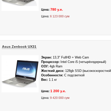
780 у.е.
Цена:
Цена:
6 123 000 сум
Asus Zenbook UX31
Экран:
13,3" FullHD + Web Cam
Процессор:
Intel
Core i5 (четырёхядерный)
ОЗУ:
4gb Ram
Жесткий диск:
128gb SSD (высокоскоростной
Особенности:
С подсветкой
Вес:
1.1 кг
1 200 у.е.
Цена:
Цена:
9 420 000 сум