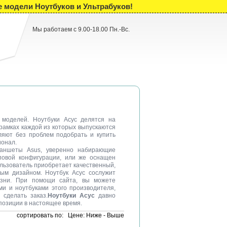
е модели Ноутбуков и Ультрабуков!
Мы работаем с 9.00-18.00 Пн.-Вс.
моделей. Ноутбуки Асус делятся на
 рамках каждой из которых выпускаются
ляют без проблем подобрать и купить
ионал.
планшеты Asus, уверенно набирающие
повой конфигурации, или же оснащен
льзователь приобретает качественный,
ым дизайном. Ноутбук Асус сослужит
изни. При помощи сайта, вы можете
и и ноутбуками этого производителя,
 сделать заказ.
Ноутбуки Асус
давно
позиции в настоящее время.
cортировать по:
Цене: Ниже - Выше