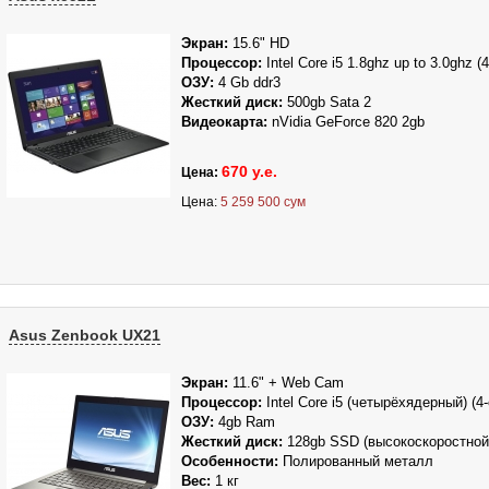
Экран:
15.6" HD
Процессор:
Intel Core i5 1.8ghz up to 3.0ghz
(4
ОЗУ:
4 Gb ddr3
Жесткий диск:
500gb
Sata 2
Видеокарта:
nVidia GeForce 820 2gb
670 у.е.
Цена:
Цена:
5 259 500 сум
Asus Zenbook UX21
Экран:
11.6" + Web Cam
Процессор:
Intel
Core i5 (четырёхядерный) (4
ОЗУ:
4gb Ram
Жесткий диск:
128gb SSD (высокоскоростной
Особенности:
Полированный металл
Вес:
1 кг