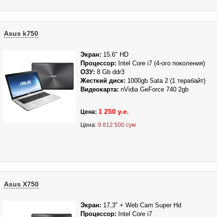
Asus k750
Экран:
15.6" HD
Процессор:
Intel Core i7
(4-ого поколения)
ОЗУ:
8 Gb ddr3
Жесткий диск:
1000gb
Sata 2 (1 терабайт)
Видеокарта:
nVidia GeForce 740 2gb
1 250 у.е.
Цена:
Цена:
9 812 500 сум
Asus X750
Экран:
17
,3" + Web Cam Super Hd
Процессор:
Intel Core i7