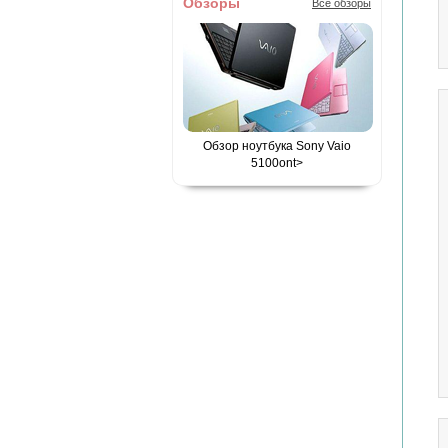
Обзоры
Все обзоры
Обзор ноутбука Sony Vaio
5100
ont>