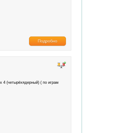
Подробно
x 4
(четырёхядерный)
( по играм