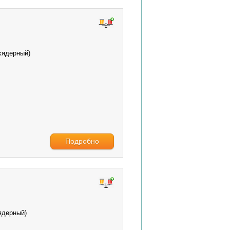
ехядерный)
Подробно
ядерный)