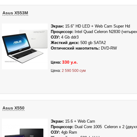
Asus X553M
Экран:
15.6" HD LED + Web Cam Super Hd
Процессор:
Intel Quad Celeron N2830 (четыр
ОЗУ:
4
Gb ddr3
Жесткий диск:
500
gb SATA2
Оптический накопитель:
DVD-RW
330 у.е.
Цена:
Цена:
2 590 500 сум
Asus X550
Экран:
15.6 + Web Cam
Процессор:
Dual Core 1005 Celeron x 2
(двух
ОЗУ:
4gb Ram