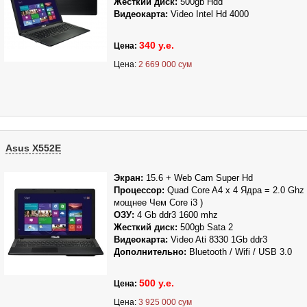
Жесткий диск:
500gb Hdd
Видеокарта:
Video Intel Hd 4000
340 у.е.
Цена:
Цена:
2 669 000 сум
Asus X552E
Экран:
15.6 + Web Cam Super Hd
Процессор:
Quad Core A4 x 4 Ядра = 2.0 Ghz 
мощнее Чем Core i3 )
ОЗУ:
4 Gb ddr3 1600 mhz
Жесткий диск:
500gb
Sata 2
Видеокарта:
Video Ati 8330 1Gb ddr3
Дополнительно:
Bl
uetooth / Wifi / USB 3.0
500 у.е.
Цена:
Цена:
3 925 000 сум