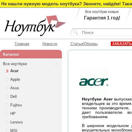
Не нашли нужную модель ноутбука? Звоните, найдём! Такж
Все ноутбуки новые
Гарантия 1 год!
Главная
Новости
Статьи/Обзоры
ЗАКАЗАТЬ
Каталог
Все ноутбуки
Acer
Apple
Asus
Dell
Ноутбуки Acer
выпускаю
владельцев за это время
Fujitsu
техники производителя
дает пользователю в
HP
требованиям.
Lenovo
В широком модельном р
внушительных моноблоко
MSI