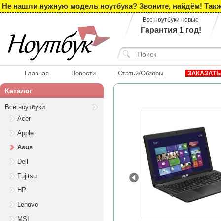
Не нашли нужную модель ноутбука? Звоните, найдём! Такж
Все ноутбуки новые
Гарантия 1 год!
Главная
Новости
Статьи/Обзоры
ЗАКАЗАТЬ
Каталог
Все ноутбуки
Acer
Apple
Asus
Dell
Fujitsu
Prev
HP
Lenovo
MSI