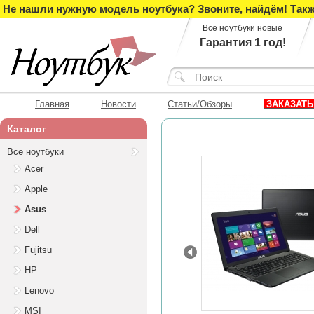
Не нашли нужную модель ноутбука? Звоните, найдём! Такж
Все ноутбуки новые
Гарантия 1 год!
Главная
Новости
Статьи/Обзоры
ЗАКАЗАТЬ
Каталог
Все ноутбуки
Acer
Apple
Asus
Dell
Fujitsu
Prev
HP
Lenovo
MSI