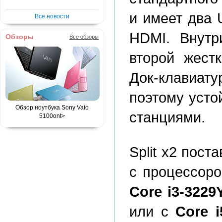
и имеет два 
Все новости
HDMI. Внутр
Обзоры
Все обзоры
второй жест
Док-клавиату
поэтому усто
Обзор ноутбука Sony Vaio
станциями.
5100
ont>
Split x2 пост
с процессоро
Core i3-3229
или с
Core i