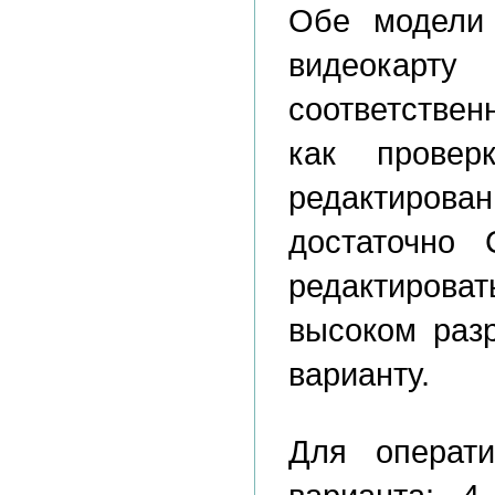
Обе модели
видеокарт
соответствен
как провер
редактиро
достаточно 
редактиров
высоком разр
варианту.
Для операт