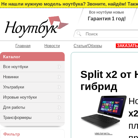
Не нашли нужную модель ноутбука? Звоните, найдём! Такж
Все ноутбуки новые
Гарантия 1 год!
Главная
Новости
Статьи/Обзоры
ЗАКАЗАТЬ
Каталог
Все ноутбуки
Split x2 
Новинки
гибрид
Ультрабуки
Игровые ноутбуки
Для работы
x
Трансформеры
п
Фильтр
увеличить...
пр