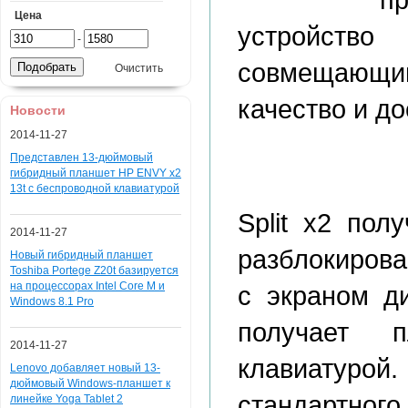
Цена
устройство
-
совмещающи
Очистить
качество и до
Новости
2014-11-27
Представлен 13-дюймовый
гибридный планшет HP ENVY x2
13t с беспроводной клавиатурой
Split x2 пол
2014-11-27
разблокирова
Новый гибридный планшет
Toshiba Portege Z20t базируется
на процессорах Intel Core M и
с экраном д
Windows 8.1 Pro
получает 
2014-11-27
клавиатурой
Lenovo добавляет новый 13-
дюймовый Windows-планшет к
стандартного 
линейке Yoga Tablet 2