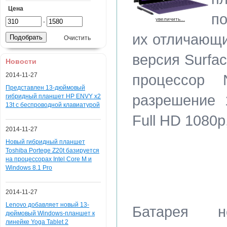
Цена
п
увеличить...
-
их отличающи
Очистить
версия Surfa
Новости
2014-11-27
процессор 
Представлен 13-дюймовый
разрешение 
гибридный планшет HP ENVY x2
13t с беспроводной клавиатурой
Full HD 1080p
2014-11-27
Новый гибридный планшет
Toshiba Portege Z20t базируется
на процессорах Intel Core M и
Windows 8.1 Pro
2014-11-27
Lenovo добавляет новый 13-
Батарея но
дюймовый Windows-планшет к
линейке Yoga Tablet 2