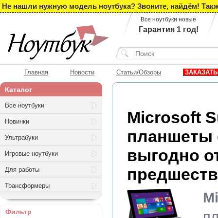
Не нашли нужную модель ноутбука? Звоните, найдём! Такж
Все ноутбуки новые
Гарантия 1 год!
Главная
Новости
Статьи/Обзоры
ЗАКАЗАТЬ
Каталог
Все ноутбуки
Microsoft S
Новинки
планшеты 
Ультрабуки
выгодно о
Игровые ноутбуки
предшеств
Для работы
Трансформеры
Mi
Фильтр
п