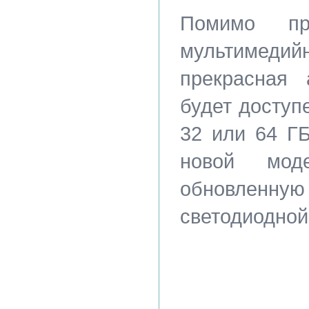
Помимо пре
мультимед
прекрасная 
будет доступ
32 или 64 Г
новой мод
обновленн
светодиодной