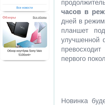
продолжите
Все новости
часов в ре
Обзоры
Все обзоры
дней в режим
планшет по
улучшенной ф
превосходит
Обзор ноутбука Sony Vaio
5100
ont>
первого поко
Новинка буд