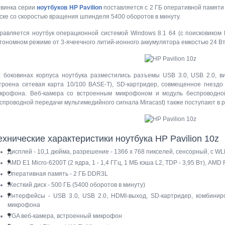
винка серии
ноутбуков HP Pavilion
поставляется с 2 ГБ оперативной памяти
ске со скоростью вращения шпинделя 5400 оборотов в минуту.
равляется ноутбук операционной системой Windows 8.1 64 (с поисковиком B
тономном режиме от 3-ячеечного литий-ионного аккумулятора емкостью 24 Вт
 боковинах корпуса ноутбука разместились разъемы USB 3.0, USB 2.0, ви
троена сетевая карта 10/100 BASE-T), SD-картридер, совмещенное гнезд
крофона. Веб-камера со встроенным микрофоном и модуль беспроводной
спроводной передачи мультимедийного сигнала Miracast) также поступают в р
ехнические характеристики ноутбука HP Pavilion 10z
Дисплей - 10,1 дюйма, разрешение - 1366 х 768 пикселей, сенсорный, с W
AMD E1 Micro-6200T (2 ядра, 1 - 1,4 ГГц, 1 МБ кэша L2, TDP - 3,95 Вт), AM
Оперативная память - 2 ГБ DDR3L
Жесткий диск - 500 ГБ (5400 оборотов в минуту)
Интерфейсы - USB 3.0, USB 2.0, HDMI-выход, SD-картридер, комбини
микрофона
VGA веб-камера, встроенный микрофон