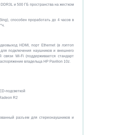
 DDR3L и 500 ГБ пространства на жестком
ing), способен проработать до 4 часов в
*ч.
деовыход HDMI, порт Ethernet (в лэптоп
о для подключения наушников и внешнего
 связи Wi-Fi (поддерживается стандарт
аспоряжение владельца HP Pavilion 10z.
LED-подсветкой
D Radeon R2
рованный разъем для стереонаушников и