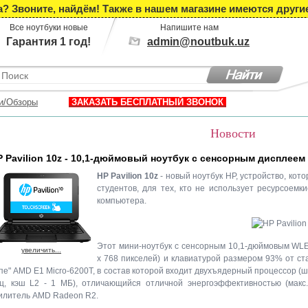
 Звоните, найдём! Также в нашем магазине имеются други
Все ноутбуки новые
Напишите нам
Гарантия 1 год!
admin@noutbuk.uz
и/Обзоры
ЗАКАЗАТЬ БЕСПЛАТНЫЙ ЗВОНОК
Новости
P Pavilion 10z - 10,1-дюймовый ноутбук с сенсорным дисплеем
HP Pavilion 10z
- новый ноутбук HP, устройство, ко
студентов, для тех, кто не использует ресурсоемк
компьютера.
Этот мини-ноутбук с сенсорным 10,1-дюймовым WLE
увеличить...
х 768 пикселей) и клавиатурой размером 93% от ст
пе" AMD E1 Micro-6200T, в состав которой входит двухъядерный процессор (шт
ц, кэш L2 - 1 МБ), отличающийся отличной энергоэффективностью (макс.
илитель AMD Radeon R2.