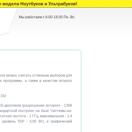
е модели Ноутбуков и Ультрабуков!
Мы работаем с 9.00-18.00 Пн.-Вс.
торое можно считать отличным выбором для
ие программы, а также в качестве второго
D-дисплеем (разрешение которого - 1366
андартной построен на базе "системы-на-
атная частота - 1 ГГц, максимальная - 1,4
 уровень TDP - 3,95 Вт), и графический