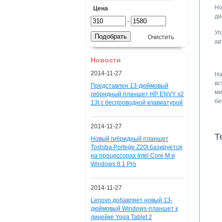
Но
Цена
ди
-
Уп
Очистить
ав
Новости
2014-11-27
На
вс
Представлен 13-дюймовый
ми
гибридный планшет HP ENVY x2
бе
13t с беспроводной клавиатурой
2014-11-27
Т
Новый гибридный планшет
Toshiba Portege Z20t базируется
на процессорах Intel Core M и
Windows 8.1 Pro
2014-11-27
Lenovo добавляет новый 13-
дюймовый Windows-планшет к
линейке Yoga Tablet 2